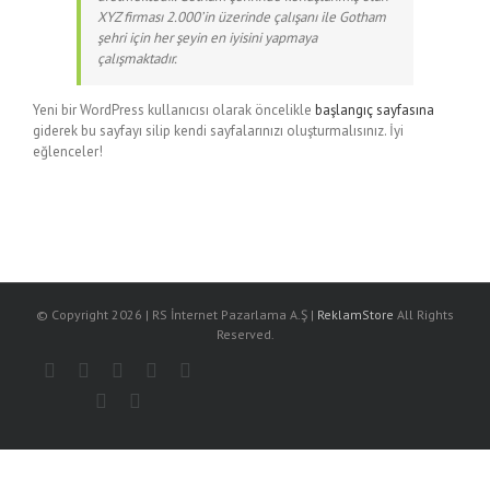
XYZ firması 2.000’in üzerinde çalışanı ile Gotham
şehri için her şeyin en iyisini yapmaya
çalışmaktadır.
Yeni bir WordPress kullanıcısı olarak öncelikle
başlangıç sayfasına
giderek bu sayfayı silip kendi sayfalarınızı oluşturmalısınız. İyi
eğlenceler!
© Copyright
2026 | RS İnternet Pazarlama A.Ş |
ReklamStore
All Rights
Reserved.
Facebook
Rss
Twitter
Vimeo
Instagram
Pinterest
Dribbble