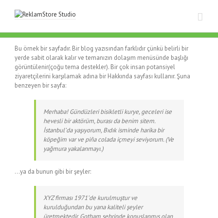
Bu örnek bir sayfadır. Bir blog yazısından farklıdır çünkü belirli bir
yerde sabit olarak kalır ve temanızın dolaşım menüsünde başlığı
görüntülenir(çoğu tema destekler). Bir çok insan potansiyel
ziyaretçilerini karşılamak adına bir Hakkında sayfası kullanır. Şuna
benzeyen bir sayfa:
Merhaba! Gündüzleri bisikletli kurye, geceleri ise
hevesli bir aktörüm, burası da benim sitem.
İstanbul’da yaşıyorum, Bıdık isminde harika bir
köpeğim var ve piña colada içmeyi seviyorum. (Ve
yağmura yakalanmayı.)
…ya da bunun gibi bir şeyler:
XYZ firması 1971’de kurulmuştur ve
kurulduğundan bu yana kaliteli şeyler
üretmektedir. Gotham şehrinde konuşlanmış olan