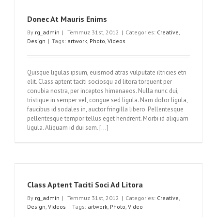
Donec At Mauris Enims
By
rg_admin
|
Temmuz 31st, 2012
|
Categories:
Creative
,
Design
|
Tags:
artwork
,
Photo
,
Videos
Quisque ligulas ipsum, euismod atras vulputate iltricies etri
elit. Class aptent taciti sociosqu ad litora torquent per
conubia nostra, per inceptos himenaeos. Nulla nunc dui,
tristique in semper vel, congue sed ligula. Nam dolor ligula,
faucibus id sodales in, auctor fringilla libero. Pellentesque
pellentesque tempor tellus eget hendrerit. Morbi id aliquam
ligula. Aliquam id dui sem. [...]
Class Aptent Taciti Soci Ad Litora
By
rg_admin
|
Temmuz 31st, 2012
|
Categories:
Creative
,
Design
,
Videos
|
Tags:
artwork
,
Photo
,
Video