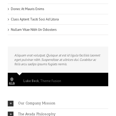
Donec At Mauris Enims
Class Aptent Taciti Soci Ad Litora
Nullam Vitae Nibh Un Odiosters
Aliquam erat volutpat. Quisque at est id ligula facilisis laoreet
eget pulvinar nibh. Suspendisse at ultrices dui. Curabitur ac
felis arcu sadips ipsums fugiats nemis.
Luke Beck
,
Theme Fusion
Our Company Mission
The Avada Philosophy