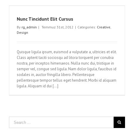
Nunc Tincidunt Elit Cursus
By
rg_admin
|
Temmuz 31st, 2012
|
Categories:
Creative
,
Design
Quisque ligula ipsum, euismod a vulputate a, ultricies et elit.
Class aptent taciti sociosqu ad litora torquent per conubia
nostra, per inceptos himenaeos. Nulla nunc dui, tristique in
semper vel, congue sed ligula. Nam dolor ligula, faucibus id
sodales in, auctor fringilla libero. Pellentesque
pellentesque tempor tellus eget hendrerit. Morbi id aliquam
ligula. Aliquam id dui [...]