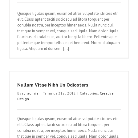
Quisque ligulas ipsum, euismod atras vulputate iltricies etri
elit. Class aptent taciti sociosqu ad litora torquent per
conubia nostra, per inceptos himenaeos. Nulla nunc dui,
tristique in semper vel, congue sed ligula. Nam dolor ligula,
faucibus id sodales in, auctor fringilla libero. Pellentesque
pellentesque tempor tellus eget hendrerit. Morbi id aliquam
ligula. Aliquam id dui sem. [...]
Nullam Vitae Nibh Un Odiosters
By
rg_admin
|
Temmuz 31st, 2012
|
Categories:
Creative
,
Design
Quisque ligulas ipsum, euismod atras vulputate iltricies etri
elit. Class aptent taciti sociosqu ad litora torquent per
conubia nostra, per inceptos himenaeos. Nulla nunc dui,
tristique in semper vel, congue sed ligula. Nam dolor ligula,