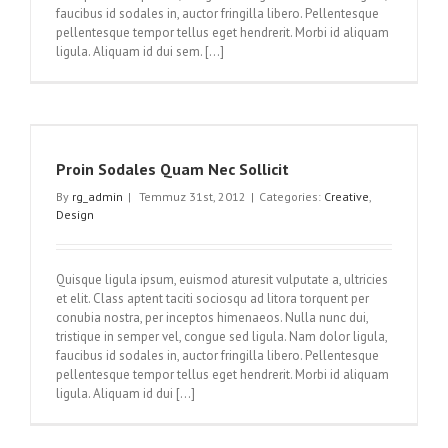
faucibus id sodales in, auctor fringilla libero. Pellentesque
pellentesque tempor tellus eget hendrerit. Morbi id aliquam
ligula. Aliquam id dui sem. [...]
Proin Sodales Quam Nec Sollicit
By
rg_admin
|
Temmuz 31st, 2012
|
Categories:
Creative
,
Design
Quisque ligula ipsum, euismod aturesit vulputate a, ultricies
et elit. Class aptent taciti sociosqu ad litora torquent per
conubia nostra, per inceptos himenaeos. Nulla nunc dui,
tristique in semper vel, congue sed ligula. Nam dolor ligula,
faucibus id sodales in, auctor fringilla libero. Pellentesque
pellentesque tempor tellus eget hendrerit. Morbi id aliquam
ligula. Aliquam id dui [...]