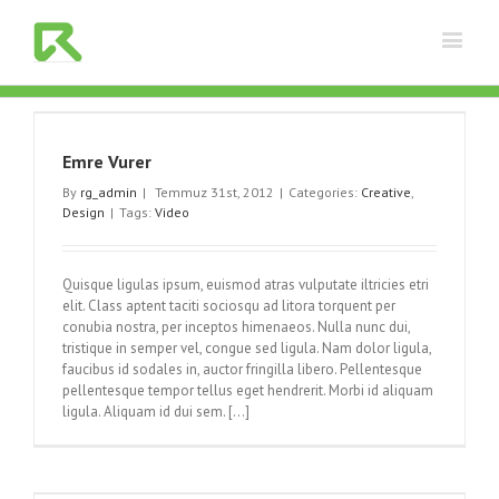
Emre Vurer
By
rg_admin
|
Temmuz 31st, 2012
|
Categories:
Creative
,
Design
|
Tags:
Video
Quisque ligulas ipsum, euismod atras vulputate iltricies etri
elit. Class aptent taciti sociosqu ad litora torquent per
conubia nostra, per inceptos himenaeos. Nulla nunc dui,
tristique in semper vel, congue sed ligula. Nam dolor ligula,
faucibus id sodales in, auctor fringilla libero. Pellentesque
pellentesque tempor tellus eget hendrerit. Morbi id aliquam
ligula. Aliquam id dui sem. [...]